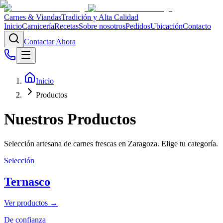
Carnes & Viandas
Tradición y Alta Calidad
Inicio
Carnicería
Recetas
Sobre nosotros
Pedidos
Ubicación
Contacto
Contactar Ahora
Inicio
Productos
Nuestros Productos
Selección artesana de carnes frescas en Zaragoza. Elige tu categoría.
Selección
Ternasco
Ver productos →
De confianza