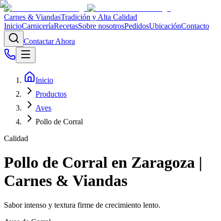
Carnes & Viandas
Tradición y Alta Calidad
Inicio
Carnicería
Recetas
Sobre nosotros
Pedidos
Ubicación
Contacto
Contactar Ahora
Inicio
Productos
Aves
Pollo de Corral
Calidad
Pollo de Corral en Zaragoza |
Carnes & Viandas
Sabor intenso y textura firme de crecimiento lento.